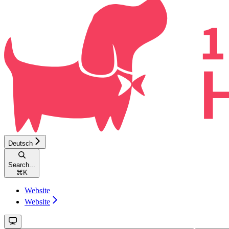
Deutsch
Search...
⌘
K
Website
Website