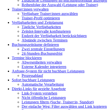
Zusätzliche Leistungen im Buchungsformular anzeigen
Reihenfolge der Auswahl (Leistung oder Trainer)
Trainer:innen verwalten
Verfügbare Trainer:innen auswählen
Trainer-Profil optimieren
Verfügbarkeiten und Zeitplanung
Tägliche Verfügbarkeiten
Zeitslot-Intervalle konfigurieren
Endzeit der Verfügbarkeit berücksichtigen
Abstände zwischen Terminen
Buchungszeiträume definieren
Zwei zentrale Einstellungen
24-Stunden-Buchungsfrist
Termine blockieren
Abwesenheiten verwalten
Externe Kalender integrieren
Anfrage-System für nicht buchbare Leistungen
Prozessablauf
Sofort buchbare Leistungen
Automatische Verarbeitung
Direkt-Links für gezielte Angebote
Link-System verstehen
Nicht öffentliche Leistungen
Leistungen filtern (Suche, Trainer:in, Standort)
Der einfache Weg: Filter auswählen und Link kopieren