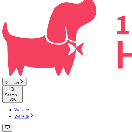
Deutsch
Search...
⌘
K
Website
Website