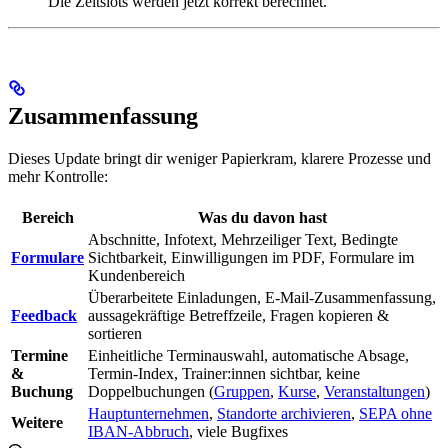
Die Zeitslots werden jetzt korrekt berechnet.
Zusammenfassung
Dieses Update bringt dir weniger Papierkram, klarere Prozesse und
mehr Kontrolle:
Bereich
Was du davon hast
Abschnitte, Infotext, Mehrzeiliger Text, Bedingte
Formulare
Sichtbarkeit, Einwilligungen im PDF, Formulare im
Kundenbereich
Überarbeitete Einladungen, E-Mail-Zusammenfassung,
Feedback
aussagekräftige Betreffzeile, Fragen kopieren &
sortieren
Termine
Einheitliche Terminauswahl, automatische Absage,
&
Termin-Index, Trainer:innen sichtbar, keine
Buchung
Doppelbuchungen (
Gruppen
,
Kurse
,
Veranstaltungen
)
Hauptunternehmen
,
Standorte archivieren
,
SEPA ohne
Weitere
IBAN-Abbruch
, viele Bugfixes