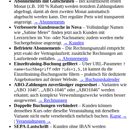
Abonnements mit Gutscheinen
– Bei kostenlosem ersten
Monat (z.B. 100 % Rabatt) werden trotzdem Zahlungsdaten
abgefragt, damit ab dem zweiten Monat automatisch
abgebucht werden kann. Der reguläre Preis wird transparent
angezeigt.
→ Abonnements
Verbesserte Kundensuche in Nova
– Vollständige Namen
wie „Sabine Meier” finden jetzt auch Kunden mit
Leerzeichen im Vor- oder Nachnamen; zudem werden mehr
Suchergebnisse angezeigt.
→ Kunden
Befristete Abonnements
– Die Rechnungsanzahl entspricht
jetzt exakt der Vertragslaufzeit; zusätzliche Rechnungen am
Laufzeitende entfallen.
→ Abonnements
Einzeltraining-Buchung gefiltert
– Über URL-Parameter
?
oder
kannst du die
name=Suchbegriff
?ids=1,5,10
Einzeltraining-Buchungsseite filtern – praktisch für dedizierte
Angebotsseiten auf deiner Website.
→ Buchungskalender
ABO-Zahlungen zuverlässiger zugeordnet
– Varianten wie
„ABO 1046”, „ABO-1046” oder „ABO1046” werden
erkannt; auch komplexe Verwendungszwecke werden besser
ausgewertet.
→ Rechnungen
Doppelte Buchungen verhindert
– Kunden können
denselben Kurs oder dieselbe Veranstaltung mit derselben
Variante nicht mehr versehentlich mehrfach buchen.
Kurse →
|
Veranstaltungen →
SEPA-Lastschrift
– Kunden ohne IBAN werden